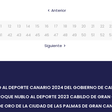
Anterior
11
12
13
14
15
16
17
18
19
20
21
22
2
41
42
43
44
45
46
47
48
49
50
51
52
5
Siguiente
 AL DEPORTE CANARIO 2024 DEL GOBIERNO DE C
ROQUE NUBLO AL DEPORTE 2023 CABILDO DE GRAN
E ORO DE LA CIUDAD DE LAS PALMAS DE GRAN CA