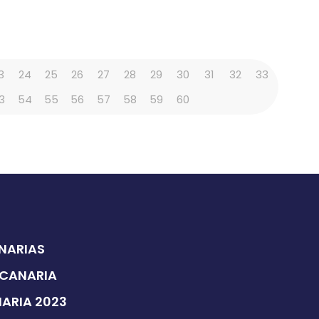
3
24
25
26
27
28
29
30
31
32
33
3
54
55
56
57
58
59
60
ANARIAS
 CANARIA
NARIA 2023