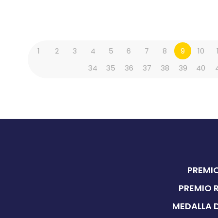
1
2
3
4
5
6
7
8
9
10
34
35
36
37
38
39
40
PREMIO
PREMIO 
MEDALLA D