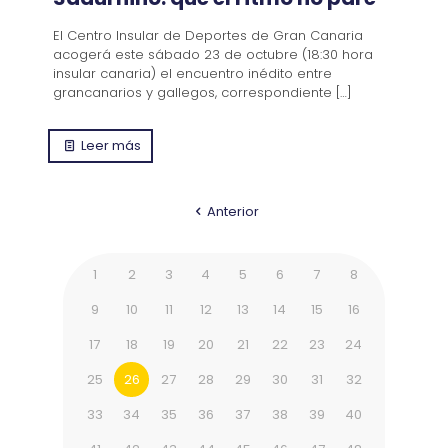
El Centro Insular de Deportes de Gran Canaria
acogerá este sábado 23 de octubre (18:30 hora
insular canaria) el encuentro inédito entre
grancanarios y gallegos, correspondiente
[…]
Leer más
Anterior
1
2
3
4
5
6
7
8
9
10
11
12
13
14
15
16
17
18
19
20
21
22
23
24
25
26
27
28
29
30
31
32
33
34
35
36
37
38
39
40