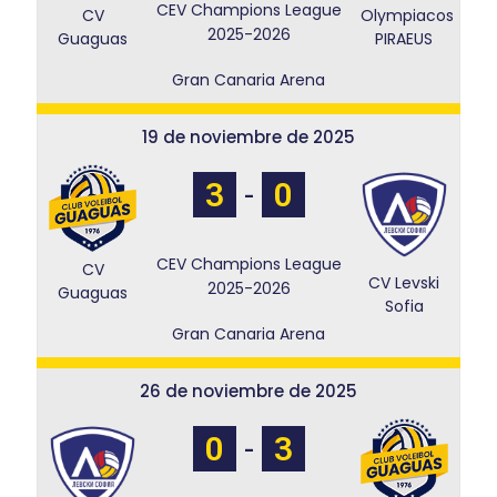
CEV Champions League
2025-2026
Gran Canaria Arena
19 de noviembre de 2025
3
-
0
CEV Champions League
2025-2026
Gran Canaria Arena
26 de noviembre de 2025
0
-
3