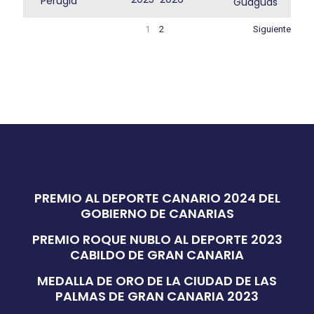
1
2
Siguiente
PREMIO AL DEPORTE CANARIO 2024 DEL
GOBIERNO DE CANARIAS
PREMIO ROQUE NUBLO AL DEPORTE 2023
CABILDO DE GRAN CANARIA
MEDALLA DE ORO DE LA CIUDAD DE LAS
PALMAS DE GRAN CANARIA 2023