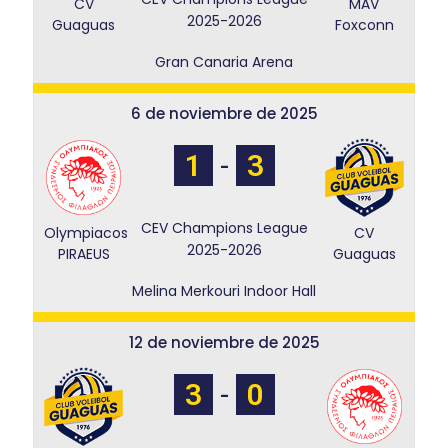
2025-2026
Gran Canaria Arena
6 de noviembre de 2025
1
-
3
CEV Champions League
2025-2026
Melina Merkouri Indoor Hall
12 de noviembre de 2025
3
-
0