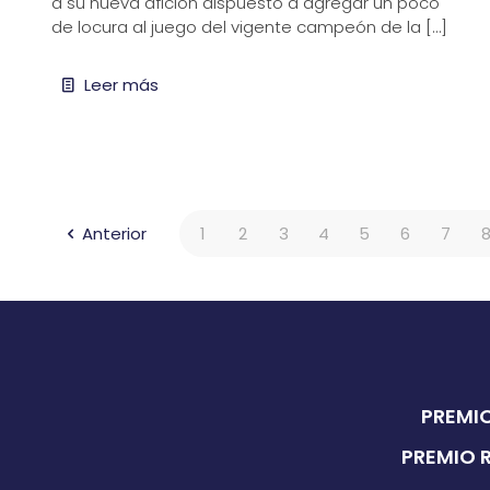
a su nueva afición dispuesto a agregar un poco
de locura al juego del vigente campeón de la
[…]
Leer más
Anterior
1
2
3
4
5
6
7
PREMIO
PREMIO 