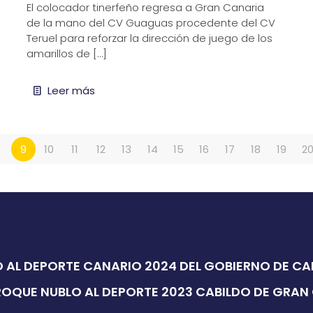
El colocador tinerfeño regresa a Gran Canaria
de la mano del CV Guaguas procedente del CV
Teruel para reforzar la dirección de juego de los
amarillos de
[…]
Leer más
8
9
10
11
12
13
14
15
16
17
18
19
2
 AL DEPORTE CANARIO 2024 DEL GOBIERNO DE C
ROQUE NUBLO AL DEPORTE 2023 CABILDO DE GRAN