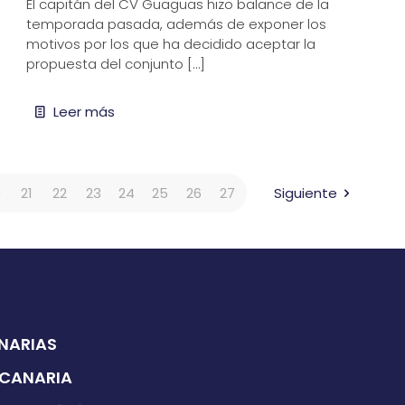
El capitán del CV Guaguas hizo balance de la
temporada pasada, además de exponer los
motivos por los que ha decidido aceptar la
propuesta del conjunto
[…]
Leer más
0
21
22
23
24
25
26
27
Siguiente
ANARIAS
 CANARIA