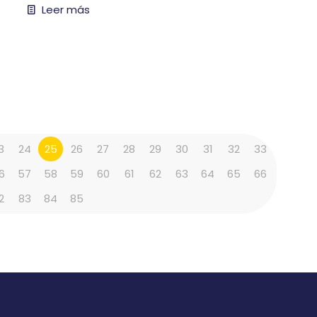
Leer más
3
24
25
26
27
28
29
30
31
32
33
6
57
58
59
60
61
62
63
64
65
66
2
83
84
85