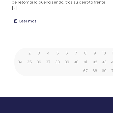
de retomar la buena senda, tras su derrota frente
[…]
Leer más
1
2
3
4
5
6
7
8
9
10
34
35
36
37
38
39
40
41
42
43
67
68
69