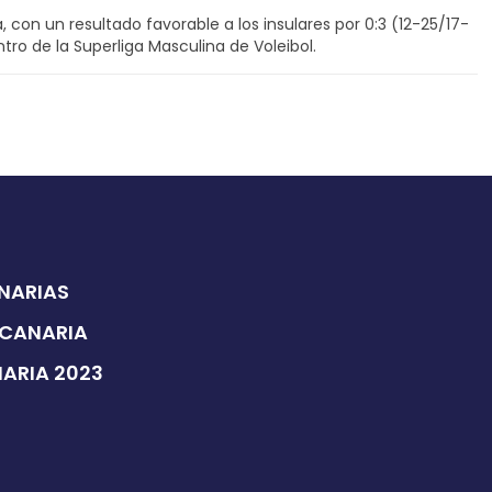
on un resultado favorable a los insulares por 0:3 (12-25/17-
ro de la Superliga Masculina de Voleibol.
ANARIAS
 CANARIA
NARIA 2023