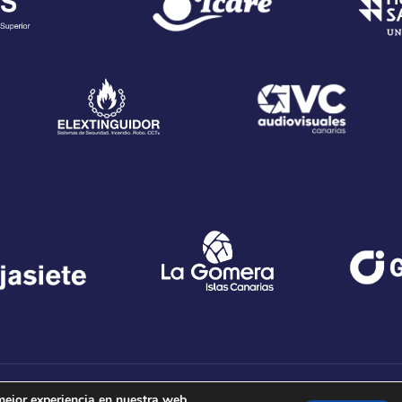
guas |
Aviso Legal
-
Política de Cookies
-
Política de Privacidad
|
mejor experiencia en nuestra web.