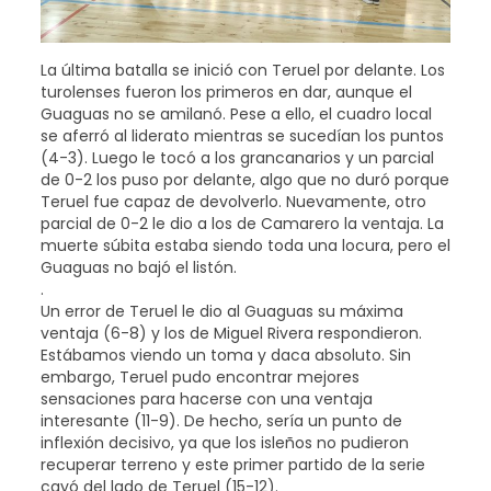
La última batalla se inició con Teruel por delante. Los
turolenses fueron los primeros en dar, aunque el
Guaguas no se amilanó. Pese a ello, el cuadro local
se aferró al liderato mientras se sucedían los puntos
(4-3). Luego le tocó a los grancanarios y un parcial
de 0-2 los puso por delante, algo que no duró porque
Teruel fue capaz de devolverlo. Nuevamente, otro
parcial de 0-2 le dio a los de Camarero la ventaja. La
muerte súbita estaba siendo toda una locura, pero el
Guaguas no bajó el listón.
.
Un error de Teruel le dio al Guaguas su máxima
ventaja (6-8) y los de Miguel Rivera respondieron.
Estábamos viendo un toma y daca absoluto. Sin
embargo, Teruel pudo encontrar mejores
sensaciones para hacerse con una ventaja
interesante (11-9). De hecho, sería un punto de
inflexión decisivo, ya que los isleños no pudieron
recuperar terreno y este primer partido de la serie
cayó del lado de Teruel (15-12).