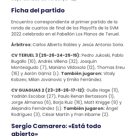
Ficha del partido
Encuentro correspondiente al primer partido de la
ronda de cuartos de final de los Playoffs de la SVM
2022 celebrado en el Pabellón Los Planos de Teruel.
Árbitros:
Carlos Alberto Robles y Jesús Antonio Soria.
CV TERUEL 3 (25-26-24-25-15):
Pedro Jukoski, Pablo
Bugallo (10), Andrés Villena (32), Joaquín
Monteagudo (7), Mariano Vildosola (12), Thomas Ereu
(16) y Aarón Gámiz (L).
También jugaron:
Vitaly
Kobzev, Milan Jovanovic y Emilio Ferrández.
CV GUAGUAS 2 (23-28-26-17-12):
Guille Hage (11),
Yadrián Escobar (27), Paulo Renan Bertassoni (1),
Jorge Almansa (6), Borja Ruiz (16), Matt Knigge (9) y
Alejandro Fernández (L).
También jugaron:
Ángel
Rodríguez (3), César Martín y Fran Iribarne (2).
Sergio Camarero: «Está todo
abierto»