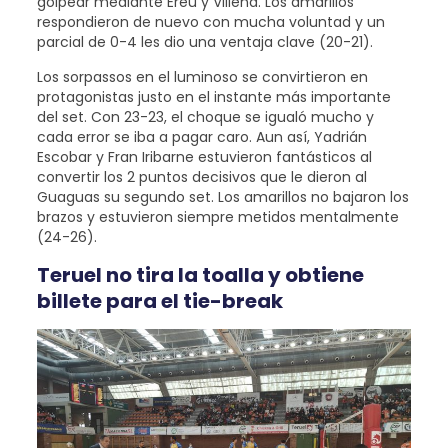
golpear mediante Ereu y Villena. Los amarillos
respondieron de nuevo con mucha voluntad y un
parcial de 0-4 les dio una ventaja clave (20-21).
Los sorpassos en el luminoso se convirtieron en
protagonistas justo en el instante más importante
del set. Con 23-23, el choque se igualó mucho y
cada error se iba a pagar caro. Aun así, Yadrián
Escobar y Fran Iribarne estuvieron fantásticos al
convertir los 2 puntos decisivos que le dieron al
Guaguas su segundo set. Los amarillos no bajaron los
brazos y estuvieron siempre metidos mentalmente
(24-26).
Teruel no tira la toalla y obtiene
billete para el tie-break