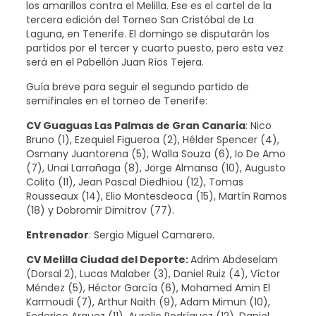
los amarillos contra el Melilla. Ese es el cartel de la
tercera edición del Torneo San Cristóbal de La
Laguna, en Tenerife. El domingo se disputarán los
partidos por el tercer y cuarto puesto, pero esta vez
será en el Pabellón Juan Ríos Tejera.
Guía breve para seguir el segundo partido de
semifinales en el torneo de Tenerife:
CV Guaguas Las Palmas de Gran Canaria
: Nico
Bruno (1), Ezequiel Figueroa (2), Hélder Spencer (4),
Osmany Juantorena (5), Walla Souza (6), Io De Amo
(7), Unai Larrañaga (8), Jorge Almansa (10), Augusto
Colito (11), Jean Pascal Diedhiou (12), Tomas
Rousseaux (14), Elio Montesdeoca (15), Martín Ramos
(18) y Dobromir Dimitrov (77).
Entrenador
: Sergio Miguel Camarero.
CV Melilla Ciudad del Deporte:
Adrim Abdeselam
(Dorsal 2), Lucas Malaber (3), Daniel Ruiz (4), Víctor
Méndez (5), Héctor García (6), Mohamed Amin El
Karmoudi (7), Arthur Naith (9), Adam Mimun (10),
Federico Arquez (11), Aurelio Rodríguez (12), Daniel