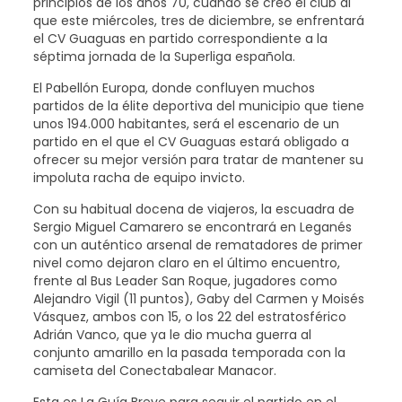
principios de los años 70, cuando se creó el club al
que este miércoles, tres de diciembre, se enfrentará
el CV Guaguas en partido correspondiente a la
séptima jornada de la Superliga española.
El Pabellón Europa, donde confluyen muchos
partidos de la élite deportiva del municipio que tiene
unos 194.000 habitantes, será el escenario de un
partido en el que el CV Guaguas estará obligado a
ofrecer su mejor versión para tratar de mantener su
impoluta racha de equipo invicto.
Con su habitual docena de viajeros, la escuadra de
Sergio Miguel Camarero se encontrará en Leganés
con un auténtico arsenal de rematadores de primer
nivel como dejaron claro en el último encuentro,
frente al Bus Leader San Roque, jugadores como
Alejandro Vigil (11 puntos), Gaby del Carmen y Moisés
Vásquez, ambos con 15, o los 22 del estratosférico
Adrián Vanco, que ya le dio mucha guerra al
conjunto amarillo en la pasada temporada con la
camiseta del Conectabalear Manacor.
Esta es La Guía Breve para seguir el partido en el