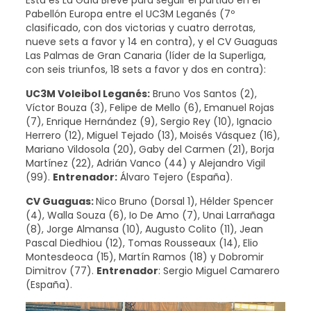
Pabellón Europa entre el UC3M Leganés (7º
clasificado, con dos victorias y cuatro derrotas,
nueve sets a favor y 14 en contra), y el CV Guaguas
Las Palmas de Gran Canaria (líder de la Superliga,
con seis triunfos, 18 sets a favor y dos en contra):
UC3M Voleibol Leganés:
Bruno Vos Santos (2),
Víctor Bouza (3), Felipe de Mello (6), Emanuel Rojas
(7), Enrique Hernández (9), Sergio Rey (10), Ignacio
Herrero (12), Miguel Tejado (13), Moisés Vásquez (16),
Mariano Vildosola (20), Gaby del Carmen (21), Borja
Martínez (22), Adrián Vanco (44) y Alejandro Vigil
(99).
Entrenador:
Álvaro Tejero (España).
CV Guaguas:
Nico Bruno (Dorsal 1), Hélder Spencer
(4), Walla Souza (6), Io De Amo (7), Unai Larrañaga
(8), Jorge Almansa (10), Augusto Colito (11), Jean
Pascal Diedhiou (12), Tomas Rousseaux (14), Elio
Montesdeoca (15), Martín Ramos (18) y Dobromir
Dimitrov (77).
Entrenador
: Sergio Miguel Camarero
(España).