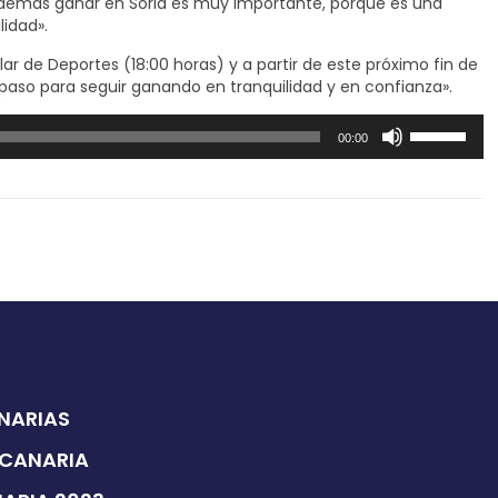
además ganar en Soria es muy importante, porque es una
idad».
 de Deportes (18:00 horas) y a partir de este próximo fin de
aso para seguir ganando en tranquilidad y en confianza».
Utiliza
00:00
las
teclas
de
flecha
arriba/abajo
para
aumentar
o
disminuir
el
volumen.
ANARIAS
 CANARIA