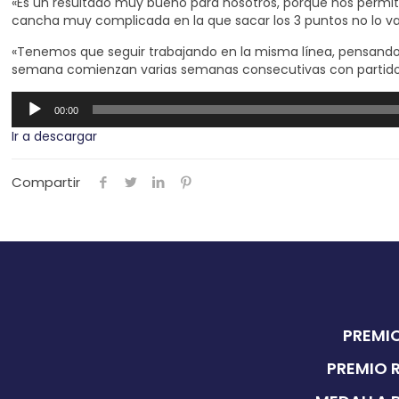
«Es un resultado muy bueno para nosotros, porque nos permi
cancha muy complicada en la que sacar los 3 puntos no lo va
«Tenemos que seguir trabajando en la misma línea, pensando y
semana comienzan varias semanas consecutivas con partidos l
Reproductor
00:00
de
Ir a descargar
audio
Compartir
PREMIO
PREMIO 