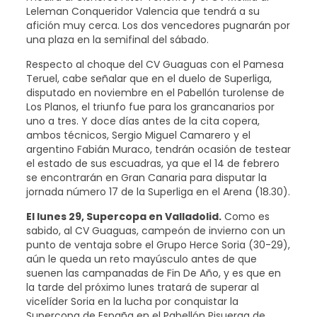
Leleman Conqueridor Valencia que tendrá a su
afición muy cerca. Los dos vencedores pugnarán por
una plaza en la semifinal del sábado.
Respecto al choque del CV Guaguas con el Pamesa
Teruel, cabe señalar que en el duelo de Superliga,
disputado en noviembre en el Pabellón turolense de
Los Planos, el triunfo fue para los grancanarios por
uno a tres. Y doce días antes de la cita copera,
ambos técnicos, Sergio Miguel Camarero y el
argentino Fabián Muraco, tendrán ocasión de testear
el estado de sus escuadras, ya que el 14 de febrero
se encontrarán en Gran Canaria para disputar la
jornada número 17 de la Superliga en el Arena (18.30).
El lunes 29, Supercopa en Valladolid.
Como es
sabido, al CV Guaguas, campeón de invierno con un
punto de ventaja sobre el Grupo Herce Soria (30-29),
aún le queda un reto mayúsculo antes de que
suenen las campanadas de Fin De Año, y es que en
la tarde del próximo lunes tratará de superar al
vicelíder Soria en la lucha por conquistar la
Supercopa de España en el Pabellón Pisuerga de