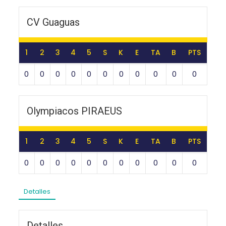
CV Guaguas
1
2
3
4
5
S
K
E
TA
B
PTS
0
0
0
0
0
0
0
0
0
0
0
Olympiacos PIRAEUS
1
2
3
4
5
S
K
E
TA
B
PTS
0
0
0
0
0
0
0
0
0
0
0
Detalles
Detalles