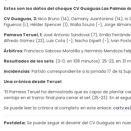
Estos son los datos del choque CV Guaguas Las Palmas 
CV Guaguas, 3:
Nico Bruno (14), Osmany Juantorena (14), Io 
Figueroa (L), Hélder Spencer (1), Walla Souza (-), Jorge Alman
Pamesa Teruel
, 1:
José Antonio Sandoval (7), Emilio Ferrández 
Alfredo Gómez (23), Luis Cota (-), Nacho Espelt (-), Ivan Pos
Árbitros:
Francisco Sabroso Moratilla y Herminio Mendoza Feli
Resultados de los sets
: (3-0, en 108 minutos). 25-23, en 31 m
Incidencias
: Partido correspondiente a la jornada 17 de la S
Una crónica desde Teruel
“El Pamesa Teruel ha demostrado que es capaz de plantar cara 
ventaja en el tramo final para cerrar el set (25-23). En el seg
Se puede leer la crónica al completo en este enlace:
cartv.e
Postdata:
Se puede seguir el devenir del CV Guaguas en nues