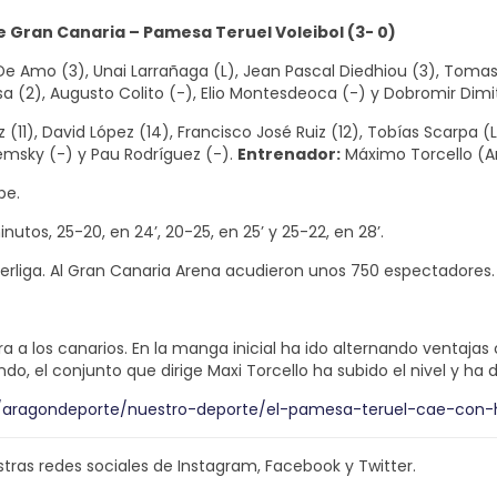
de Gran Canaria –
Pamesa Teruel Voleibol (3-
0)
De Amo (3), Unai Larrañaga (L), Jean Pascal Diedhiou (3), Tomas
sa (2), Augusto Colito (-), Elio Montesdeoca (-) y Dobromir Dimit
(11), David López (14), Francisco José Ruiz (12), Tobías Scarpa (L
temsky (-) y Pau Rodríguez (-).
Entrenador:
Máximo Torcello (A
pe.
inutos, 25-20, en 24’, 20-25, en 25’ y 25-22, en 28’.
uperliga. Al Gran Canaria Arena acudieron unos 750 espectadores.
a los canarios. En la manga inicial ha ido alternando ventajas 
undo, el conjunto que dirige Maxi Torcello ha subido el nivel y h
s/aragondeporte/nuestro-deporte/el-pamesa-teruel-cae-con-
tras redes sociales de Instagram, Facebook y Twitter.