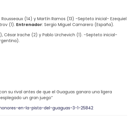
 Rousseaux (14) y Martín Ramos (13) -Septeto inicial- Ezequiel
rov (1).
Entrenador
: Sergio Miguel Camarero (España).
), César Irache (2) y Pablo Urchevich (1). -Septeto inicial-
rgentina).
con su rival antes de que el Guaguas ganara una ligera
a desplegado un gran juego”
honores-en-la-pista-del-guaguas-3-1-25842