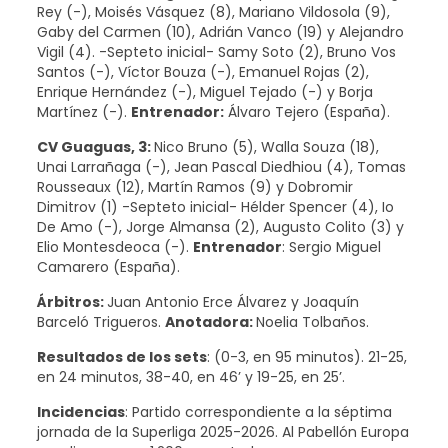
Rey (-), Moisés Vásquez (8), Mariano Vildosola (9),
Gaby del Carmen (10), Adrián Vanco (19) y Alejandro
Vigil (4). -Septeto inicial- Samy Soto (2), Bruno Vos
Santos (-), Víctor Bouza (-), Emanuel Rojas (2),
Enrique Hernández (-), Miguel Tejado (-) y Borja
Martínez (-).
Entrenador:
Álvaro Tejero (España).
CV Guaguas, 3:
Nico Bruno (5), Walla Souza (18),
Unai Larrañaga (-), Jean Pascal Diedhiou (4), Tomas
Rousseaux (12), Martín Ramos (9) y Dobromir
Dimitrov (1) -Septeto inicial- Hélder Spencer (4), Io
De Amo (-), Jorge Almansa (2), Augusto Colito (3) y
Elio Montesdeoca (-).
Entrenador
: Sergio Miguel
Camarero (España).
Árbitros:
Juan Antonio Erce Álvarez y Joaquín
Barceló Trigueros.
Anotadora:
Noelia Tolbaños.
Resultados de los sets
: (0-3, en 95 minutos). 21-25,
en 24 minutos, 38-40, en 46’ y 19-25, en 25’.
Incidencias
: Partido correspondiente a la séptima
jornada de la Superliga 2025-2026. Al Pabellón Europa