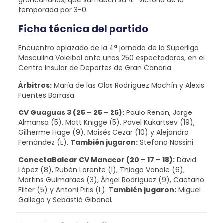
grancanarios, que sumaban su 4ª victoria de la
temporada por 3-0.
Ficha técnica del partido
Encuentro aplazado de la 4ª jornada de la Superliga
Masculina Voleibol ante unos 250 espectadores, en el
Centro Insular de Deportes de Gran Canaria.
Árbitros:
María de las Olas Rodríguez Machín y Alexis
Fuentes Barrasa
CV Guaguas 3 (25 – 25 – 25):
Paulo Renan, Jorge
Almansa (5), Matt Knigge (5), Pavel Kukartsev (19),
Gilherme Hage (9), Moisés Cezar (10) y Alejandro
Fernández (L).
También jugaron:
Stefano Nassini.
ConectaBalear CV Manacor (20 – 17 – 18):
David
López (8), Rubén Lorente (1), Thiago Vanole (6),
Martins Guimaraes (3), Ángel Rodríguez (9), Caetano
Filter (5) y Antoni Piris (L).
También jugaron:
Miguel
Gallego y Sebastià Gibanel.