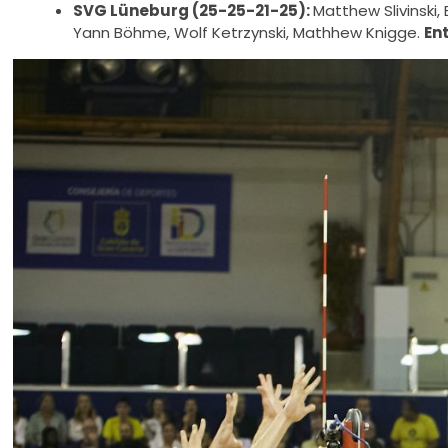
SVG Lüneburg (25-25-21-25):
Matthew Slivinski,
Yann Böhme, Wolf Ketrzynski, Mathhew Knigge.
En