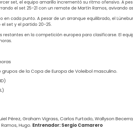
rcer set, el equipo amarillo incrementó su ritmo ofensivo. A pe
errando el set 25-21 con un remate de Martín Ramos, avivando 
 en cada punto. A pesar de un arranque equilibrado, el Lünebur
el set y el partido 20-25.
s restantes en la competición europea para clasificarse. El equi
horas.
 horas
de grupos de la Copa de Europa de Voleibol masculino.
ID)
L)
uiel Pérez, Graham Vigrass, Carlos Furtado, Wallyson Becerr
no Ramos, Hugo.
Entrenador: Sergio Camarero