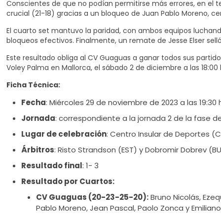
Conscientes de que no podían permitirse más errores, en el te
crucial (21-18) gracias a un bloqueo de Juan Pablo Moreno, c
El cuarto set mantuvo la paridad, con ambos equipos luchando
bloqueos efectivos. Finalmente, un remate de Jesse Elser selló 
Este resultado obliga al CV Guaguas a ganar todos sus partido
Voley Palma en Mallorca, el sábado 2 de diciembre a las 18:00 
Ficha Técnica:
Fecha
: Miércoles 29 de noviembre de 2023 a las 19:30
Jornada
: correspondiente a la jornada 2 de la fase 
Lugar de celebración
: Centro Insular de Deportes (C
Á
rbitros
: Risto Strandson (EST) y Dobromir Dobrev (BU
Resultado final
: 1- 3
Resultado por Cuartos:
CV Guaguas (20-23-25-20)
:
Bruno Nicolás, Ezeq
Pablo Moreno, Jean Pascal, Paolo Zonca y Emilia