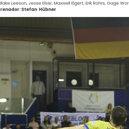
 Blake Leeson, Jesse Elser, Maxwell Elgert, Erik Röhrs, Gage
trenador: Stefan Hübner