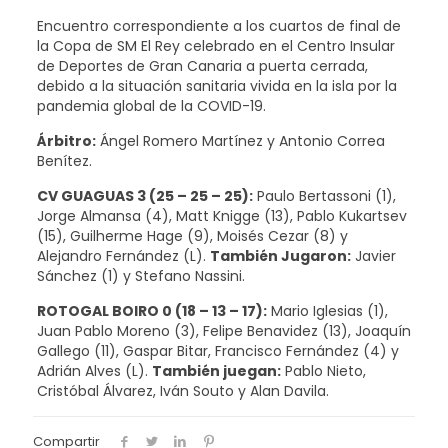
Encuentro correspondiente a los cuartos de final de
la Copa de SM El Rey celebrado en el Centro Insular
de Deportes de Gran Canaria a puerta cerrada,
debido a la situación sanitaria vivida en la isla por la
pandemia global de la COVID-19.
Árbitro:
Ángel Romero Martínez y Antonio Correa
Benítez.
CV GUAGUAS 3 (25 – 25 – 25):
Paulo Bertassoni (1),
Jorge Almansa (4), Matt Knigge (13), Pablo Kukartsev
(15), Guilherme Hage (9), Moisés Cezar (8) y
Alejandro Fernández (L).
También Jugaron:
Javier
Sánchez (1) y Stefano Nassini.
ROTOGAL BOIRO 0 (18 – 13 – 17):
Mario Iglesias (1),
Juan Pablo Moreno (3), Felipe Benavidez (13), Joaquín
Gallego (11), Gaspar Bitar, Francisco Fernández (4) y
Adrián Alves (L).
También juegan:
Pablo Nieto,
Cristóbal Álvarez, Iván Souto y Alan Davila.
Compartir