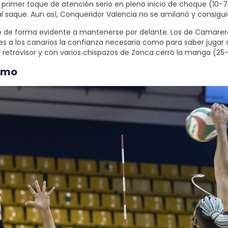
 primer toque de atención serio en pleno inicio de choque (10-7)
saque. Aun así, Conqueridor Valencia no se amilanó y consiguió
ayudó de forma evidente a mantenerse por delante. Los de Camare
es a los canarios la confianza necesaria como para saber jugar 
 retrovisor y con varios chispazos de Zonca cerró la manga (25-
simo