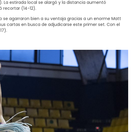
. La estirada local se alargó y la distancia aumentó
 recortar (14-12).
ro se agarraron bien a su ventaja gracias a un enorme Matt
sus cartas en busca de adjudicarse este primer set. Con el
17).