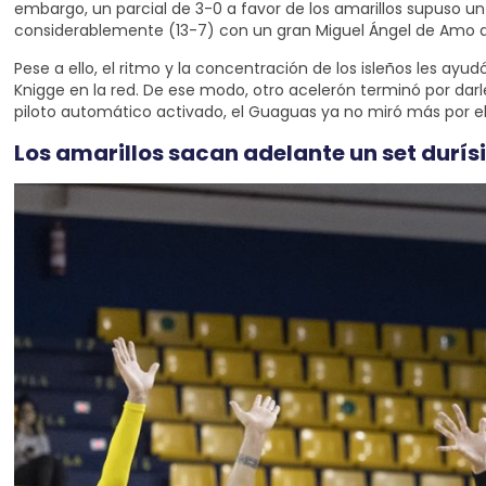
embargo, un parcial de 3-0 a favor de los amarillos supuso un
considerablemente (13-7) con un gran Miguel Ángel de Amo al 
Pese a ello, el ritmo y la concentración de los isleños les 
Knigge en la red. De ese modo, otro acelerón terminó por darl
piloto automático activado, el Guaguas ya no miró más por el
Los amarillos sacan adelante un set durí