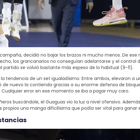
ta campaña, decidió no bajar los brazos ni mucho menos. De es
ho, los grancanarios no conseguían adelantarse y el control de l
partido se volvió bastante más espeso de lo habitual (9-11).
ar la tendencia de un set igualadísimo. Entre ambos, elevaron a
ó de nuevo la contienda gracias a su enorme defensa de bloque
20). Cualquier error en ese momento se iba a pagar muy caro.
s buscándole, el Guaguas vio la luz a nivel ofensivo. Además,
os propios una manga dificilísima que podía ser vital para ganar 
stancias