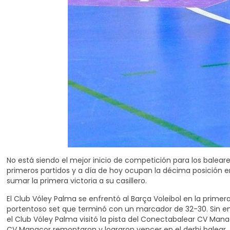
No está siendo el mejor inicio de competición para los balear
primeros partidos y a día de hoy ocupan la décima posición e
sumar la primera victoria a su casillero.
El Club Vóley Palma se enfrentó al Barça Voleibol en la prime
portentoso set que terminó con un marcador de 32-30. Sin emba
el Club Vóley Palma visitó la pista del Conectabalear CV Man
CV Manacor remontaron y lograron vencer en el derbi balear.