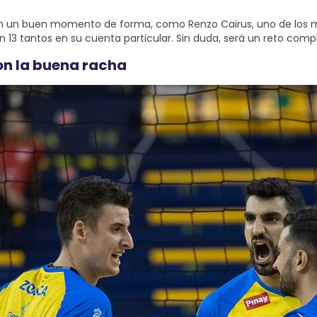
n en un buen momento de forma, como Renzo Cairus, uno de los m
n 13 tantos en su cuenta particular. Sin duda, será un reto com
on la buena racha