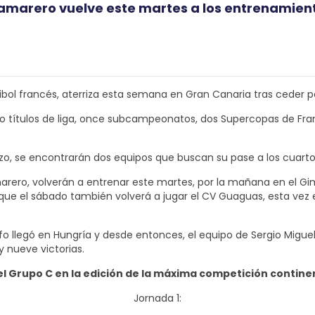
Camarero vuelve este martes a los entrenamien
ibol francés, aterriza esta semana en Gran Canaria tras ceder po
 títulos de liga, once subcampeonatos, dos Supercopas de Franc
o, se encontrarán dos equipos que buscan su pase a los cuartos fi
ro, volverán a entrenar este martes, por la mañana en el Gimnasi
que el sábado también volverá a jugar el CV Guaguas, esta vez 
unfo llegó en Hungría y desde entonces, el equipo de Sergio Mi
 nueve victorias.
el Grupo C en la edición de la máxima competición contine
Jornada 1: