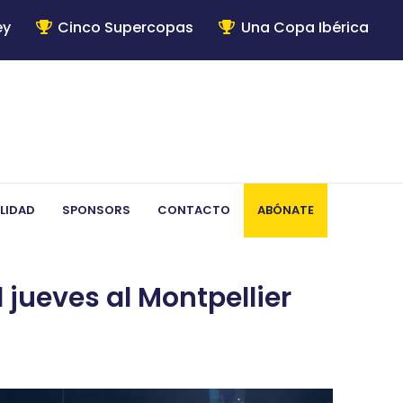
ey
Cinco Supercopas
Una Copa Ibérica
LIDAD
SPONSORS
CONTACTO
ABÓNATE
 jueves al Montpellier