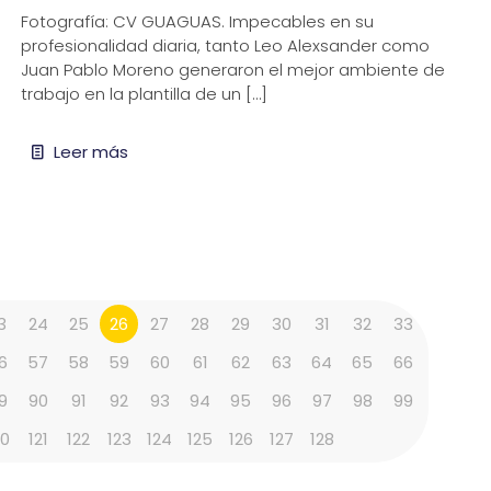
Fotografía: CV GUAGUAS. Impecables en su
profesionalidad diaria, tanto Leo Alexsander como
Juan Pablo Moreno generaron el mejor ambiente de
trabajo en la plantilla de un
[…]
Leer más
3
24
25
26
27
28
29
30
31
32
33
6
57
58
59
60
61
62
63
64
65
66
9
90
91
92
93
94
95
96
97
98
99
20
121
122
123
124
125
126
127
128