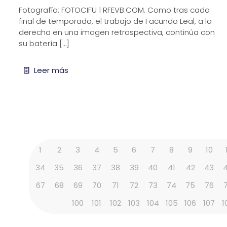
Fotografía: FOTOCIFU | RFEVB.COM. Como tras cada
final de temporada, el trabajo de Facundo Leal, a la
derecha en una imagen retrospectiva, continúa con
su batería
[…]
Leer más
1
2
3
4
5
6
7
8
9
10
34
35
36
37
38
39
40
41
42
43
67
68
69
70
71
72
73
74
75
76
100
101
102
103
104
105
106
107
1