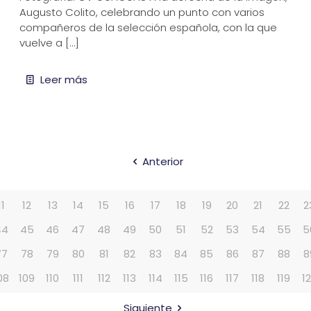
Augusto Colito, celebrando un punto con varios
compañeros de la selección española, con la que
vuelve a
[…]
Leer más
Anterior
11
12
13
14
15
16
17
18
19
20
21
22
2
44
45
46
47
48
49
50
51
52
53
54
55
5
77
78
79
80
81
82
83
84
85
86
87
88
8
08
109
110
111
112
113
114
115
116
117
118
119
1
Siguiente