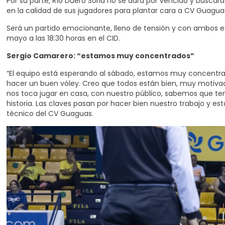
Por su parte, Río Duero Soria no se dará por vencido y buscará 
en la calidad de sus jugadores para plantar cara a CV Guaguas 
Será un partido emocionante, lleno de tensión y con ambos equi
mayo a las 18:30 horas en el CID.
Sergio Camarero: “estamos muy concentrados”
“El equipo está esperando al sábado, estamos muy concentr
hacer un buen vóley. Creo que todos están bien, muy motivados
nos toca jugar en casa, con nuestro público, sabemos que te
historia. Las claves pasan por hacer bien nuestro trabajo y es
técnico del CV Guaguas.