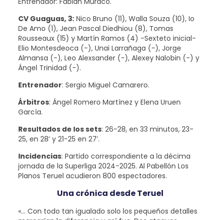
Entrenador: Fabián Muraco.
CV Guaguas, 3:
Nico Bruno (11), Walla Souza (10), Io
De Amo (1), Jean Pascal Diedhiou (8), Tomas
Rousseaux (15) y Martín Ramos (4) -Sexteto inicial-
Elio Montesdeoca (-), Unai Larrañaga (-), Jorge
Almansa (-), Leo Alexsander (-), Alexey Nalobin (-) y
Ángel Trinidad (-).
Entrenador
: Sergio Miguel Camarero.
Árbitros
: Ángel Romero Martínez y Elena Uruen
García.
Resultados de los sets
: 26-28, en 33 minutos, 23-
25, en 28’ y 21-25 en 27’.
Incidencias
: Partido correspondiente a la décima
jornada de la Superliga 2024-2025. Al Pabellón Los
Planos Teruel acudieron 800 espectadores.
Una crónica desde Teruel
«… Con todo tan igualado solo los pequeños detalles