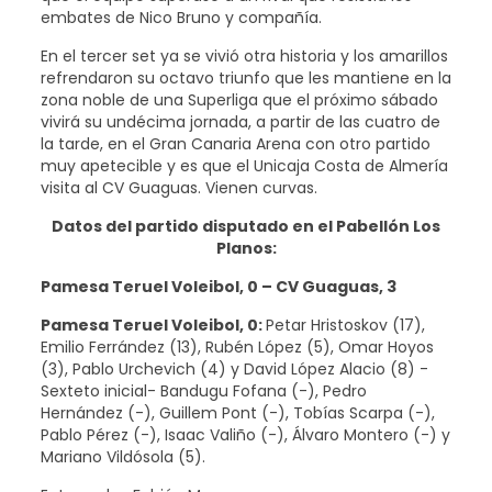
embates de Nico Bruno y compañía.
En el tercer set ya se vivió otra historia y los amarillos
refrendaron su octavo triunfo que les mantiene en la
zona noble de una Superliga que el próximo sábado
vivirá su undécima jornada, a partir de las cuatro de
la tarde, en el Gran Canaria Arena con otro partido
muy apetecible y es que el Unicaja Costa de Almería
visita al CV Guaguas. Vienen curvas.
Datos del partido disputado en el Pabellón Los
Planos:
Pamesa Teruel Voleibol
, 0 – CV Guaguas, 3
Pamesa Teruel Voleibol, 0:
Petar Hristoskov (17),
Emilio Ferrández (13), Rubén López (5), Omar Hoyos
(3), Pablo Urchevich (4) y David López Alacio (8) -
Sexteto inicial- Bandugu Fofana (-), Pedro
Hernández (-), Guillem Pont (-), Tobías Scarpa (-),
Pablo Pérez (-), Isaac Valiño (-), Álvaro Montero (-) y
Mariano Vildósola (5).