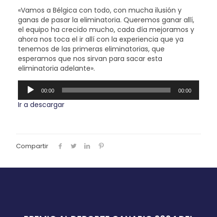
«Vamos a Bélgica con todo, con mucha ilusión y
ganas de pasar la eliminatoria. Queremos ganar allí,
el equipo ha crecido mucho, cada día mejoramos y
ahora nos toca el ir allí con la experiencia que ya
tenemos de las primeras eliminatorias, que
esperamos que nos sirvan para sacar esta
eliminatoria adelante».
Reproductor
00:00
00:00
de
audio
Ir a descargar
Compartir